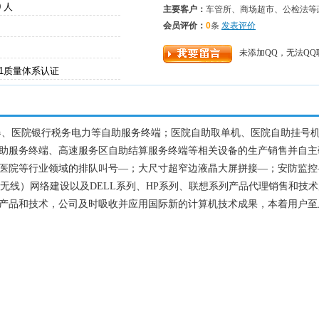
0 人
主要客户：
车管所、商场超市、公检法等
会员评价：
0
条
发表评价
未添加QQ，无法QQ
001质量体系认证
器、医院银行税务电力等自助服务终端；医院自助取单机、医院自助挂号
助服务终端、高速服务区自助结算服务终端等相关设备的生产销售并自主
医院等行业领域的排队叫号—；大尺寸超窄边液晶大屏拼接—；安防监控
（无线）网络建设以及DELL系列、HP系列、联想系列产品代理销售和技
产品和技术，公司及时吸收并应用国际新的计算机技术成果，本着用户至