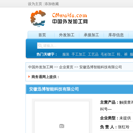
设为主页
|
添加收藏
首页
外发加工
承接加工
库存信息
热门关键字：
服装
手工加工
工艺品
毛衫加工
鞋、裤
中国外发加工网
>>
企业黄页
>> 安徽迅博智能科技有限公司
商务通网上提供：
安徽迅博智能科技有限公司
主营产品：
触摸查
叫号—
企业类型：
未提供
负 责 人：
张红玲