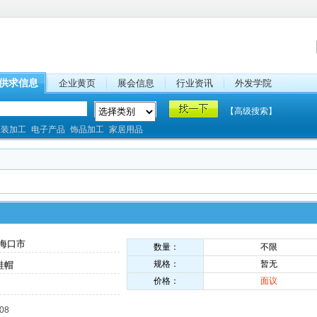
供求信息
企业黄页
展会信息
行业资讯
外发学院
【高级搜索】
服装加工
电子产品
饰品加工
家居用品
海口市
数量：
不限
规格：
暂无
鞋帽
价格：
面议
08