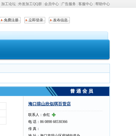
加工论坛
|
外发加工QQ群
|
会员中心
|
广告服务
|
客服中心
|
帮助中心
免费注册
立即登录
发布信息
海口琼山欣似琪百货店
联系人：余红
电 话：86 0898 68530366
传 真：
地 址：海口市琼山区府城街道办