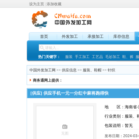
设为主页
|
添加收藏
首页
外发加工
承接加工
库存信息
热门关键字：
服装
手工加工
工艺品
毛衫加工
鞋、裤
中国外发加工网
>>
供应信息
>>
服装、鞋帽
>>
针织
商务通网上提供：
[供应]
供应手机一元一分红中麻将跑得快
地 区：海南省-
行业类别：服装、
包装说明：暂无
无图
发布日期：2024-03-