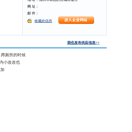
网 址：
邮 件：
收藏此信息
我也发布供应信息>>
玩，蹲厕所的时候
内小改改也
个加