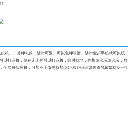
13
可以玩起来，诚信第一，带押包赔，随时可退。可以免押验群。随时拿起手机就可以
可以打麻将，躺在床上你可以打麻将，随时随地，你想怎么玩怎么玩，群
网最低房费，可加不上微信就加QQ:729176258如果添加频繁就换一